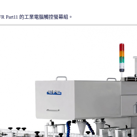
。
R Part11 的⼯業電腦觸控螢幕組。