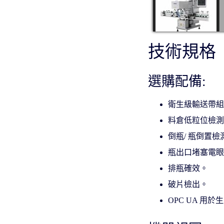
技術規格
選購配備:
衛⽣級輸送帶
料倉低粒位檢測(
倒瓶/ 瓶倒置
瓶出⼝堵塞電
排瓶確效。
破⽚檢出。
OPC UA ⽤