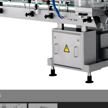
 錠劑補料機