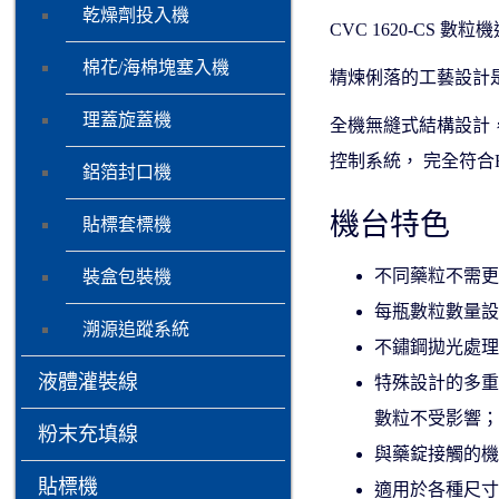
乾燥劑投入機
CVC 1620-C
棉花/海棉塊塞入機
精煉俐落的⼯藝設計是
理蓋旋蓋機
全機無縫式結構設計
控制系統， 完全符合FDA
鋁箔封口機
機台特色
貼標套標機
不同藥粒不需
裝盒包裝機
每瓶數粒數量設定
溯源追蹤系統
不鏽鋼拋光處
液體灌裝線
特殊設計的多
數粒不受影響
粉末充填線
與藥錠接觸的機
貼標機
適⽤於各種尺