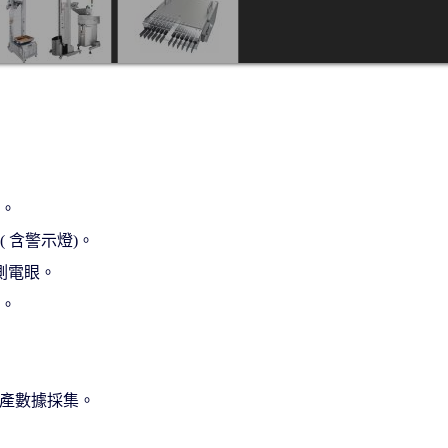
組。
 含警⽰燈)。
檢測電眼。
眼。
於⽣產數據採集。