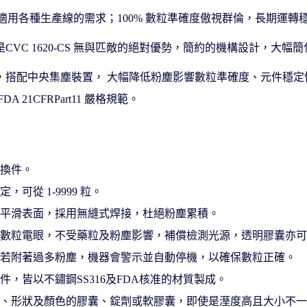
S 數粒機適⽤各種⽣產線的需求；100% 數粒準確度傲視群倫，⻑期
CVC 1620-CS 無與匹敵的絕對優勢，簡約的機構設計，⼤幅
，搭配中央集塵裝置， ⼤幅降低粉塵影響數粒準確度、元件穩
 21CFRPart11 嚴格規範。
更換件。
，可從 1-9999 粒。
理平滑表⾯，採⽤無縫式焊接，杜絕粉塵累積。
重數粒電眼，不受藥粒及粉塵影響，補償檢測光源，透明膠囊亦
；若附著過多粉塵，機器會警⽰並⾃動停機，以確保數粒正確。
件，皆以不鏽鋼SS316及FDA核准的材質製成。
⼨、形狀及顏⾊的膠囊、錠劑或軟膠囊，即使是溼度⾼且⼤⼩不