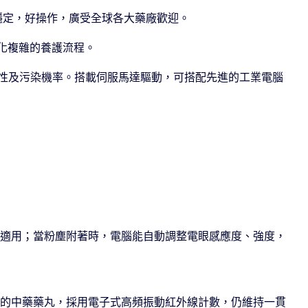
運轉穩定，好操作，廣受全球各⼤藥廠歡迎。
簡化複雜的養護流程。
定性及污染機率。搭載伺服⾺達驅動，可搭配先進的⼯業電腦
可適⽤；當粉塵附著時，電腦能⾃動調整電眼感應度、強度，
⼀的中藥藥丸，採⽤電⼦式⾼頻振動紅外線計數，仍維持⼀貫