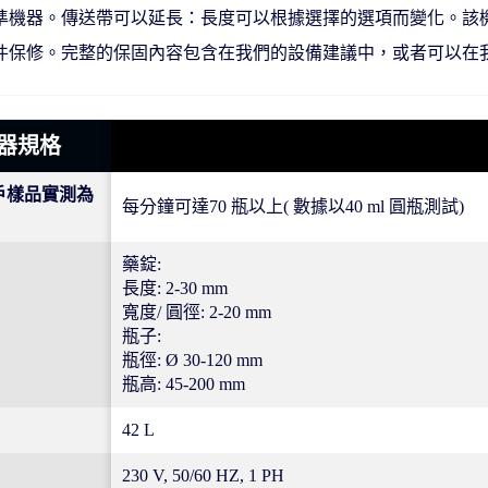
準機器。傳送帶可以延長：長度可以根據選擇的選項而變化。該機
件保修。完整的保固內容包含在我們的設備建議中，或者可以在
 機器規格
戶樣品實測為
每分鐘可達70 瓶以上( 數據以40 ml 圓瓶測試)
藥錠:
⻑度: 2-30 mm
寬度/ 圓徑: 2-20 mm
瓶⼦:
瓶徑: Ø 30-120 mm
瓶⾼: 45-200 mm
42 L
230 V, 50/60 HZ, 1 PH