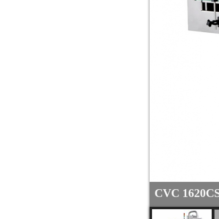
選配：膠囊/