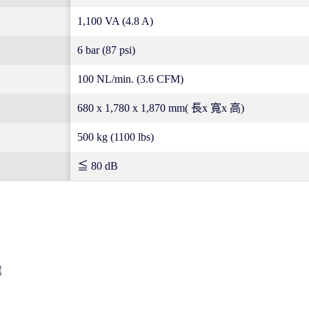
1,100 VA (4.8 A)
6 bar (87 psi)
100 NL/min. (3.6 CFM)
680 x 1,780 x 1,870 mm( ⻑x 寬x ⾼)
500 kg (1100 lbs)
≦ 80 dB
選