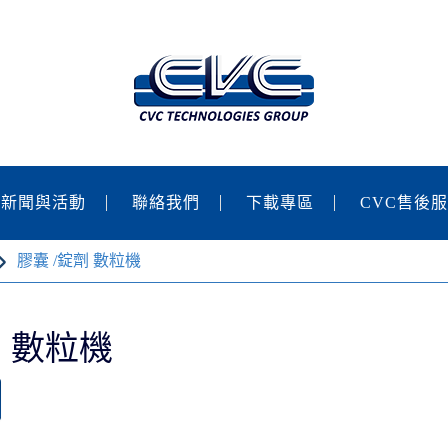
新聞與活動
聯絡我們
下載專區
CVC售後
膠囊 /錠劑 數粒機
劑 數粒機