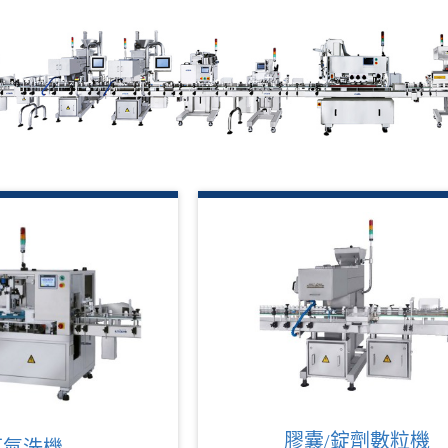
膠囊/錠劑數粒機