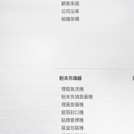
顧客承諾
公司沿革
組織架構
粉末充填線
理瓶氣洗機
粉末充填旋蓋機
理蓋旋蓋機
鋁箔封口機
貼標套標機
裝盒包裝機