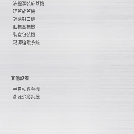
液體灌裝旋蓋機
理蓋旋蓋機
鋁箔封口機
貼標套標機
裝盒包裝機
溯源追蹤系統
其他設備
半自動數粒機
溯源追蹤系統