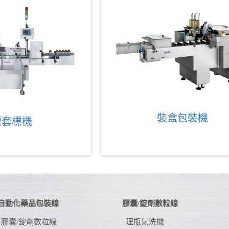
裝盒包裝機
標套標機
自動化藥品包裝線
膠囊/錠劑數粒線
膠囊/錠劑數粒線
理瓶氣洗機