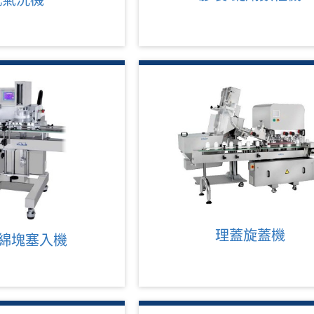
瓶氣洗機
理蓋旋蓋機
海綿塊塞入機