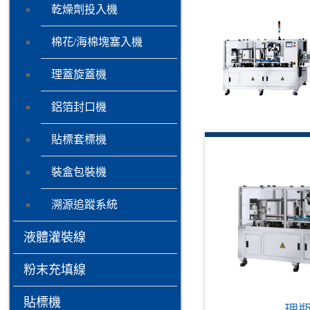
乾燥劑投入機
棉花/海棉塊塞入機
理蓋旋蓋機
鋁箔封口機
貼標套標機
裝盒包裝機
溯源追蹤系統
液體灌裝線
粉末充填線
貼標機