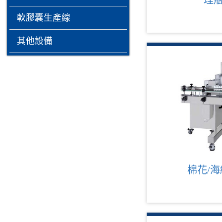
理
軟膠囊生產線
其他設備
棉花/