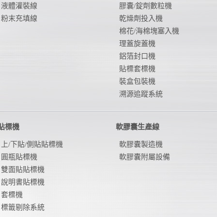
液體灌裝線
膠囊/錠劑數粒機
粉末充填線
乾燥劑投入機
棉花/海棉塊塞入機
理蓋旋蓋機
鋁箔封口機
貼標套標機
裝盒包裝機
溯源追蹤系統
貼標機
軟膠囊生產線
上/下貼/側貼貼標機
軟膠囊製造機
圓瓶貼標機
軟膠囊附屬設備
雙面貼貼標機
說明書貼標機
套標機
標籤剔除系統