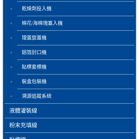
乾燥劑投入機
棉花/海棉塊塞入機
理蓋旋蓋機
鋁箔封口機
貼標套標機
裝盒包裝機
溯源追蹤系統
液體灌裝線
粉末充填線