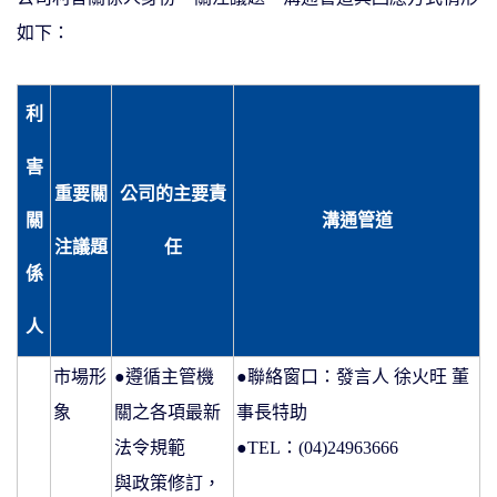
如下：
利
害
重要關
公司的主要責
關
溝通管道
注議題
任
係
人
市場形
●遵循主管機
●聯絡窗口：發言人 徐火旺 董
象
關之各項最新
事長特助
法令規範
●TEL：(04)24963666
與政策修訂，