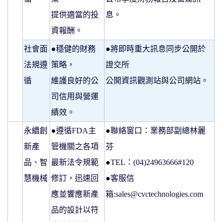
提供適當的投
息。
資報酬。
社會面
●穩健的財務
●將即時重大訊息同步公開於
法規遵
策略，
證交所
循
維護良好的公
公開資訊觀測站與公司網站。
司信用與營運
績效。
永續創
●遵循FDA主
●聯絡窗口：業務部副總林麗
新產
管機關之各項
芬
品、智
最新法令規範
●TEL：(04)24963666#120
慧機械
修訂，迅速回
●客服信
應並響應新產
箱:sales@cvctechnologies.com
品的設計以符