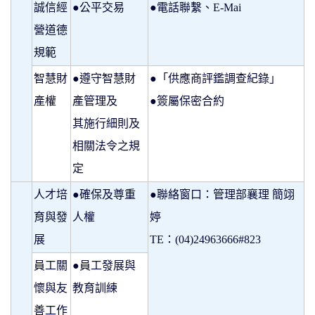
誠信經
●公平交易
●電話聯繫、E-Mai
營道德
規範
智慧財
●遵守智慧財
●「供應商評鑑調查紀錄」
產權
產管理及
●簽屬保密合約
其施行細則及
相關法令之規
定
人才培
●確保及尊重
●聯絡窗口：管理部襄理 簡翊
育與發
人權
婷
展
TE：(04)24963666#823
員工關
●員工發展與
懷與友
教育訓練
善工作