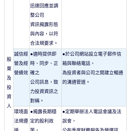
迅速回應並調
整公司
資訊揭露形態
與內容，以符
合法規要求。
誠信經
●適時提供即
●於公司網站設立電子郵件信
股
營及經
時、同步、正
箱與聯絡電話，
東
營績效
確之
為投資者與公司之間建立暢通
及
公司訊息，致
的溝通管道。
投
力投資資訊之
資
對稱。
人
環境面
●揭露長期穩
●定期舉辦法人電話會議及法
法規遵
定的股利政
說會，
循
策，
公布季度財務報告及營運訊